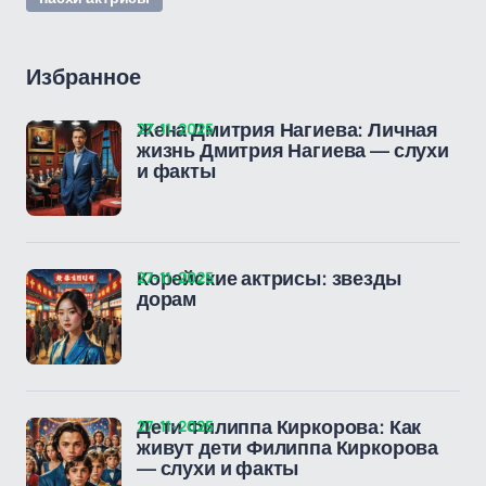
Избранное
27-11-2025
Жена Дмитрия Нагиева: Личная
жизнь Дмитрия Нагиева — слухи
и факты
27-11-2025
Корейские актрисы: звезды
дорам
27-11-2025
Дети Филиппа Киркорова: Как
живут дети Филиппа Киркорова
— слухи и факты