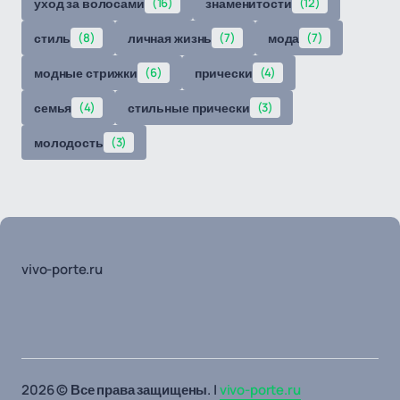
уход за волосами
(16)
знаменитости
(12)
стиль
(8)
личная жизнь
(7)
мода
(7)
модные стрижки
(6)
прически
(4)
семья
(4)
стильные прически
(3)
молодость
(3)
vivo-porte.ru
2026 © Все права защищены. |
vivo-porte.ru