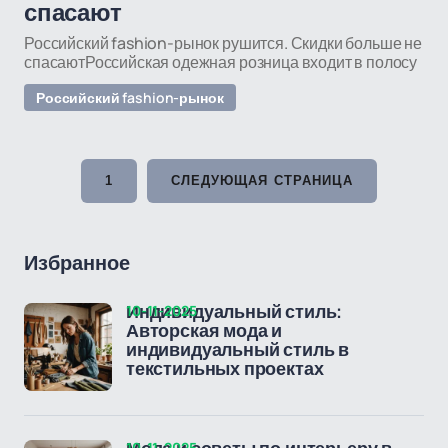
спасают
Российский fashion-рынок рушится. Скидки больше не
спасаютРоссийская одежная розница входит в полосу
Российский fashion-рынок
1
СЛЕДУЮЩАЯ СТРАНИЦА
Избранное
10-11-2025
Индивидуальный стиль:
Авторская мода и
индивидуальный стиль в
текстильных проектах
10-11-2025