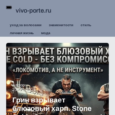
vivo-porte.ru
уход за волосами
знаменитости
стиль
личная жизнь
мода
Автор:
23-07-2026
Грин взрывает
блюзовый харп. Stone