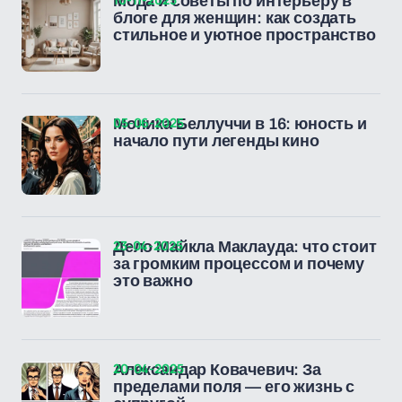
Мода и советы по интерьеру в
блоге для женщин: как создать
стильное и уютное пространство
05-06-2025
Моника Беллуччи в 16: юность и
начало пути легенды кино
23-04-2025
Дело Майкла Маклауда: что стоит
за громким процессом и почему
это важно
20-04-2025
Александар Ковачевич: За
пределами поля — его жизнь с