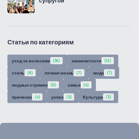
супругой
Статьи по категориям
уход за волосами
(16)
знаменитости
(12)
стиль
(8)
личная жизнь
(7)
мода
(7)
модные стрижки
(6)
семья
(4)
прически
(4)
успех
(3)
Культура
(3)