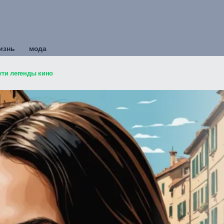
изнь
мода
ути легенды кино