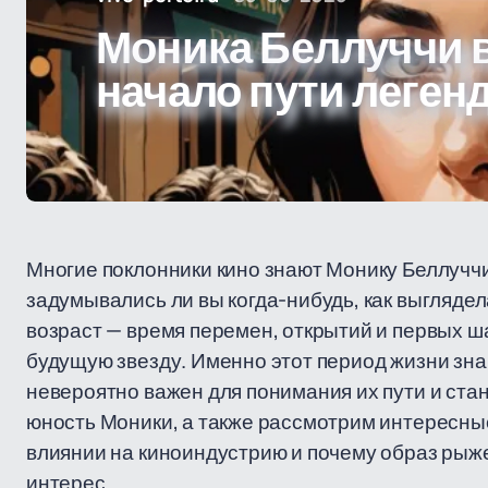
Моника Беллуччи в
начало пути леген
Многие поклонники кино знают Монику Беллуччи
задумывались ли вы когда-нибудь, как выглядел
возраст — время перемен, открытий и первых ш
будущую звезду. Именно этот период жизни знам
невероятно важен для понимания их пути и стан
юность Моники, а также рассмотрим интересные
влиянии на киноиндустрию и почему образ рыж
интерес.