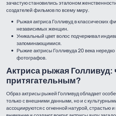
зачастую становились эталоном женственности 
создателей фильмов по всему миру.
Рыжая актриса Голливуд в классических фи
независимых женщин.
Уникальный цвет волос подчеркивал индиви
запоминающимися.
Рыжие актрисы Голливуда 20 века нередко
фотографов.
Актриса рыжая Голливуд: 
притягательным?
Образ актрисы рыжей Голливуд обладает особе
только с внешними данными, но и с культурны
ассоциируются с огненной натурой, страстью и
внимание и создают вокруг актрисы ауру загадо