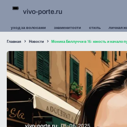
vivo-porte.ru
уход за волосами
знаменитости
стиль
личная ж
Главная
Новости
Моника Беллуччи в 16: юность и начало п
vivo-porte.ru
05-06-2025