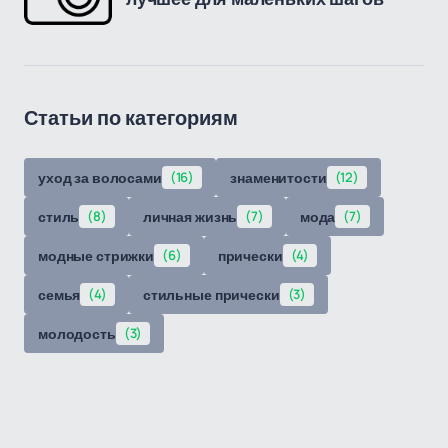
Статьи по категориям
уход за волосами
(16)
знаменитости
(12)
стиль
(8)
личная жизнь
(7)
мода
(7)
модные стрижки
(6)
прически
(4)
семья
(4)
стильные прически
(3)
молодость
(3)