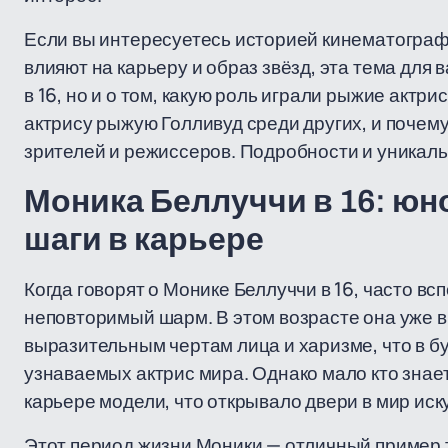
Если вы интересуетесь историей кинематографа
влияют на карьеру и образ звёзд, эта тема для 
в 16, но и о том, какую роль играли рыжие актри
актрису рыжую Голливуд среди других, и почем
зрителей и режиссеров. Подробности и уникаль
Моника Беллуччи в 16: юн
шаги в карьере
Когда говорят о Монике Беллуччи в 16, часто в
неповторимый шарм. В этом возрасте она уже 
выразительным чертам лица и харизме, что в б
узнаваемых актрис мира. Однако мало кто знает,
карьере модели, что открывало двери в мир иску
Этот период жизни Моники — отличный пример т