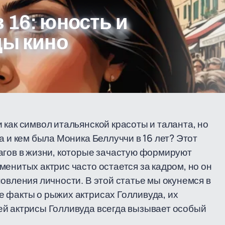
 16: юность и
ды кино
 как символ итальянской красоты и таланта, но
а и кем была Моника Беллуччи в 16 лет? Этот
агов в жизни, которые зачастую формируют
енитых актрис часто остается за кадром, но он
овления личности. В этой статье мы окунемся в
 факты о рыжих актрисах Голливуда, их
ей актрисы Голливуда всегда вызывает особый