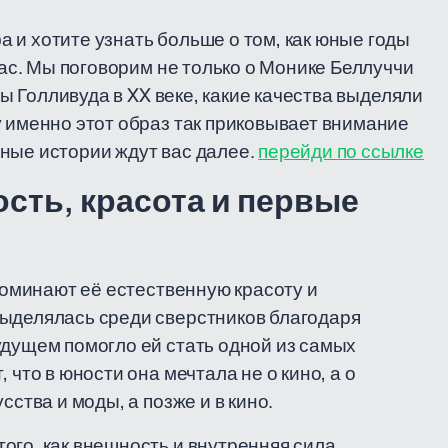
 и хотите узнать больше о том, как юные годы
вас. Мы поговорим не только о Монике Беллуччи
сы Голливуда в XX веке, какие качества выделяли
у именно этот образ так приковывает внимание
ные истории ждут вас далее.
перейди по ссылке
ость, красота и первые
споминают её естественную красоту и
выделялась среди сверстников благодаря
удущем помогло ей стать одной из самых
 что в юности она мечтала не о кино, а о
сства и моды, а позже и в кино.
ого, как внешность и внутренняя сила