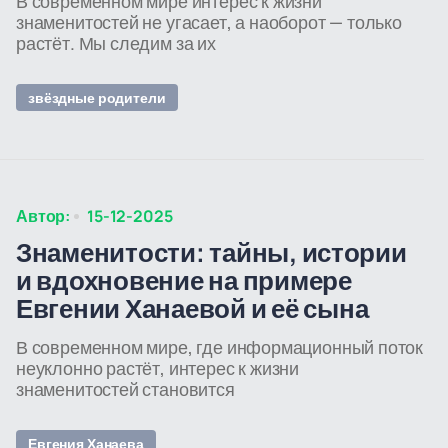
В современном мире интерес к жизни
знаменитостей не угасает, а наоборот — только
растёт. Мы следим за их
звёздные родители
Автор:
15-12-2025
Знаменитости: тайны, истории
и вдохновение на примере
Евгении Ханаевой и её сына
В современном мире, где информационный поток
неуклонно растёт, интерес к жизни
знаменитостей становится
Евгения Ханаева