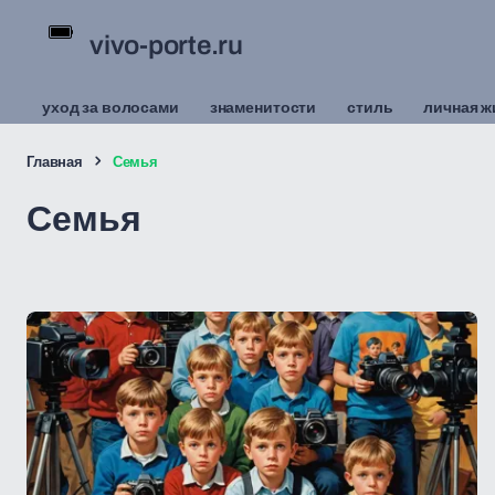
vivo-porte.ru
уход за волосами
знаменитости
стиль
личная ж
Главная
Семья
Семья