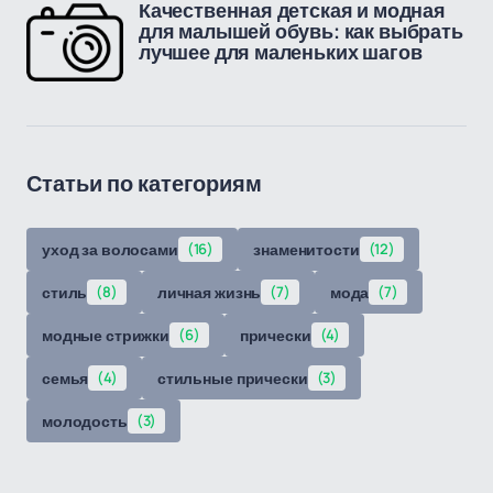
Качественная детская и модная
для малышей обувь: как выбрать
лучшее для маленьких шагов
Статьи по категориям
уход за волосами
(16)
знаменитости
(12)
стиль
(8)
личная жизнь
(7)
мода
(7)
модные стрижки
(6)
прически
(4)
семья
(4)
стильные прически
(3)
молодость
(3)