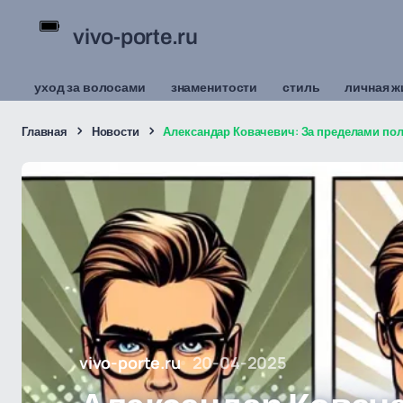
vivo-porte.ru
уход за волосами
знаменитости
стиль
личная ж
Главная
Новости
Александар Ковачевич: За пределами поля
vivo-porte.ru
20-04-2025