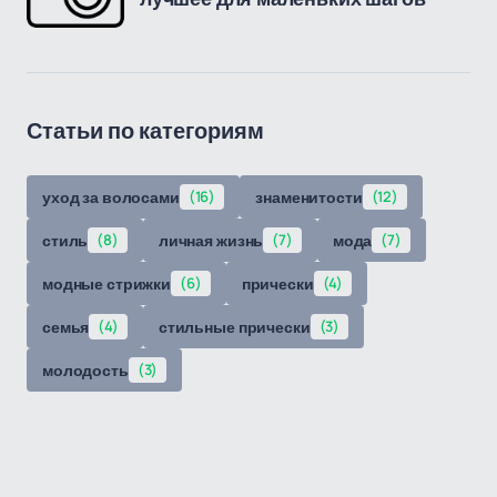
Статьи по категориям
уход за волосами
(16)
знаменитости
(12)
стиль
(8)
личная жизнь
(7)
мода
(7)
модные стрижки
(6)
прически
(4)
семья
(4)
стильные прически
(3)
молодость
(3)