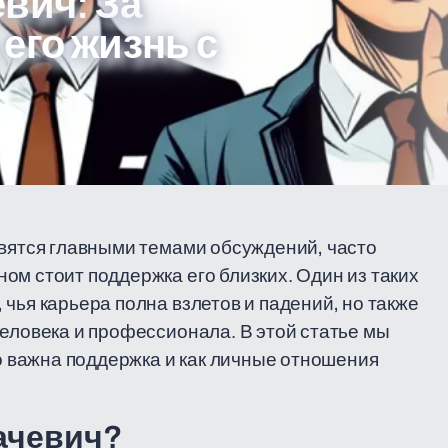
вич: За
его жизнь с
овятся главными темами обсуждений, часто
ом стоит поддержка его близких. Один из таких
чья карьера полна взлетов и падений, но также
человека и профессионала. В этой статье мы
ко важна поддержка и как личные отношения
ачевич?