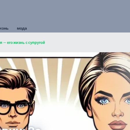
изнь
мода
 — его жизнь с супругой