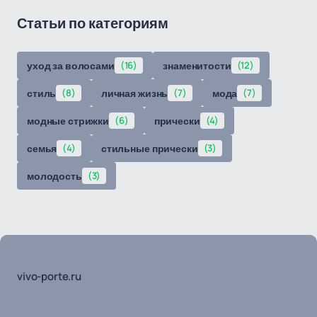
Статьи по категориям
уход за волосами
(16)
знаменитости
(12)
стиль
(8)
личная жизнь
(7)
мода
(7)
модные стрижки
(6)
прически
(4)
семья
(4)
стильные прически
(3)
молодость
(3)
vivo-porte.ru