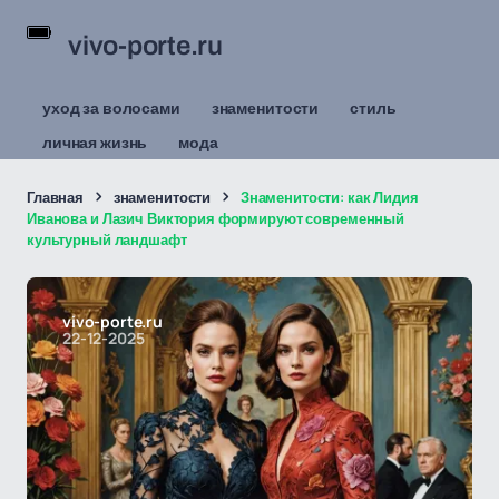
vivo-porte.ru
уход за волосами
знаменитости
стиль
личная жизнь
мода
Главная
знаменитости
Знаменитости: как Лидия
Иванова и Лазич Виктория формируют современный
культурный ландшафт
vivo-porte.ru
22-12-2025