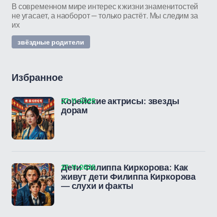
В современном мире интерес к жизни знаменитостей
не угасает, а наоборот — только растёт. Мы следим за
их
звёздные родители
Избранное
27-11-2025
Корейские актрисы: звезды
дорам
27-11-2025
Дети Филиппа Киркорова: Как
живут дети Филиппа Киркорова
— слухи и факты