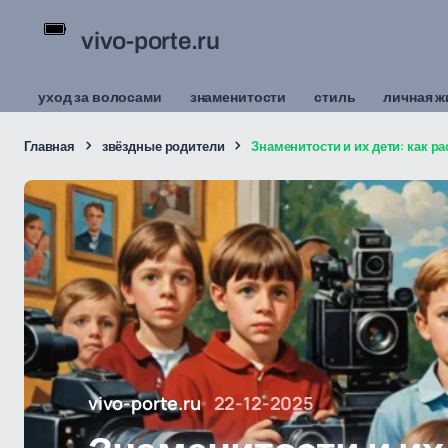
vivo-porte.ru
уход за волосами
знаменитости
стиль
личная ж
Главная
звёздные родители
Знаменитости и их дети: как р
vivo-porte.ru
22-12-2025