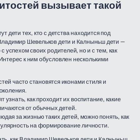
нитостей вызывает такой
т дети тех, кто с детства находится под
 Владимир Шевельков дети и Калныньш дети —
с успехом своих родителей, но и с тем, как
Интерес к ним обусловлен несколькими
тей часто становятся иконами стиля и
околения.
т узнать, как проходит их воспитание, какие
личаются от обычных детей.
юдая за жизнью таких детей, можно понять, как
опулярность на формирование личности.
ать, как Владимир Шевельков дети и Калныньш