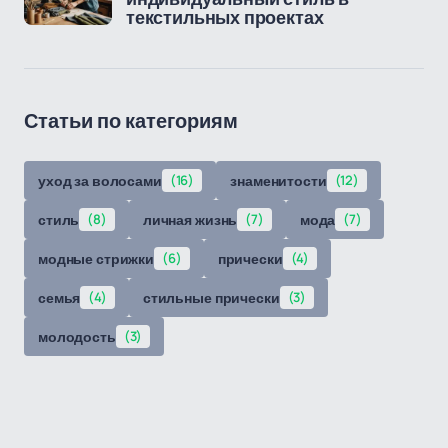
текстильных проектах
Статьи по категориям
уход за волосами
(16)
знаменитости
(12)
стиль
(8)
личная жизнь
(7)
мода
(7)
модные стрижки
(6)
прически
(4)
семья
(4)
стильные прически
(3)
молодость
(3)