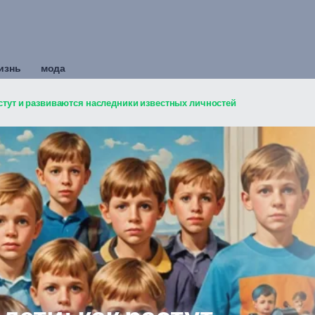
изнь
мода
астут и развиваются наследники известных личностей