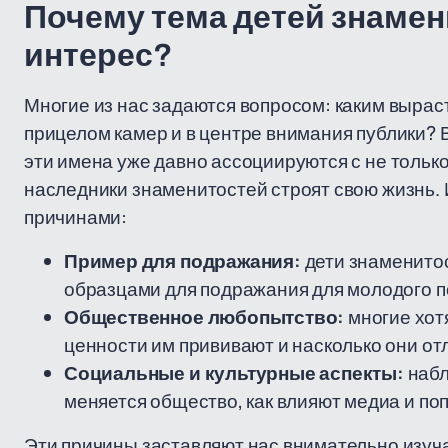
Почему тема детей знаме
интерес?
Многие из нас задаются вопросом: каким вырасту
прицелом камер и в центре внимания публики?
эти имена уже давно ассоциируются с не только 
наследники знаменитостей строят свою жизнь. 
причинами:
Пример для подражания:
дети знаменитос
образцами для подражания для молодого п
Общественное любопытство:
многие хотя
ценности им прививают и насколько они от
Социальные и культурные аспекты:
набл
меняется общество, как влияют медиа и п
Эти причины заставляют нас внимательно изуч