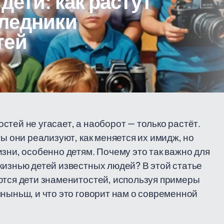
дети: как растут
следники
тей
тей не угасает, а наоборот — только растёт.
ты они реализуют, как меняется их имидж, но
зни, особенно детям. Почему это так важно для
жизнью детей известных людей? В этой статье
ются дети знаменитостей, используя примеры
ныньш, и что это говорит нам о современной