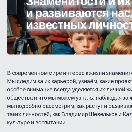
Знаменитости и их 
и развиваются на
известных личнос
В современном мире интерес к жизни знаменитос
Мы следим за их карьерой, узнаём, какие проек
особое внимание всегда уделяется их личной жи
общества и что мы можем узнать, наблюдая за 
мы подробно рассмотрим, как растут и развива
таких личностей, как Владимир Шевельков и Кал
культуре и воспитании.