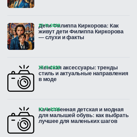
27-11-2025
Дети Филиппа Киркорова: Как
живут дети Филиппа Киркорова
— слухи и факты
10-11-2025
Женская аксессуары: тренды
стиль и актуальные направления
в моде
10-11-2025
Качественная детская и модная
для малышей обувь: как выбрать
лучшее для маленьких шагов