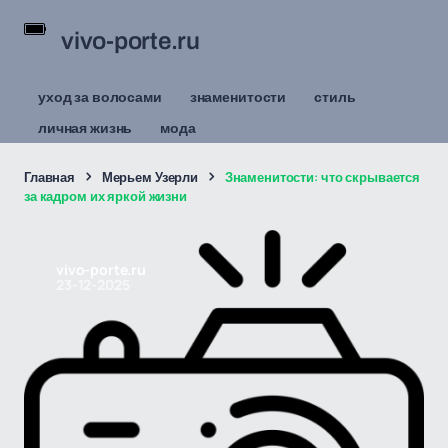
vivo-porte.ru
уход за волосами
знаменитости
стиль
личная жизнь
мода
Главная
Мерьем Узерли
Знаменитости: что скрывается
за кадром их яркой жизни
vivo-porte.ru
23-12-2025