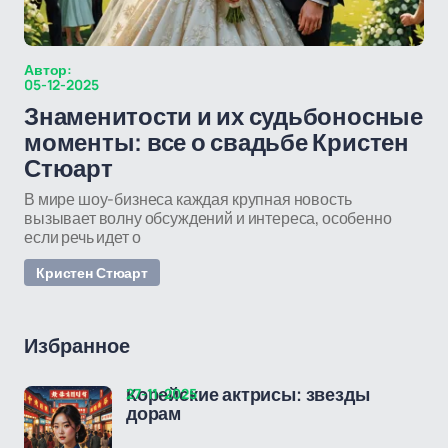
Автор:
05-12-2025
Знаменитости и их судьбоносные
моменты: все о свадьбе Кристен
Стюарт
В мире шоу-бизнеса каждая крупная новость
вызывает волну обсуждений и интереса, особенно
если речь идет о
Кристен Стюарт
Избранное
27-11-2025
Корейские актрисы: звезды
дорам