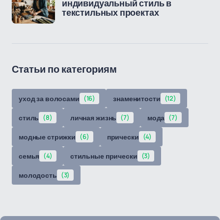
индивидуальный стиль в
текстильных проектах
Статьи по категориям
уход за волосами
(16)
знаменитости
(12)
стиль
(8)
личная жизнь
(7)
мода
(7)
модные стрижки
(6)
прически
(4)
семья
(4)
стильные прически
(3)
молодость
(3)