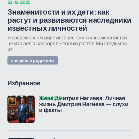
22-12-2025
Знаменитости и их дети: как
растут и развиваются наследники
известных личностей
В современном мире интерес к жизни знаменитостей
не угасает, а наоборот — только растёт. Мы следим за
их
звёздные родители
Избранное
27-11-2025
Жена Дмитрия Нагиева: Личная
жизнь Дмитрия Нагиева — слухи
и факты