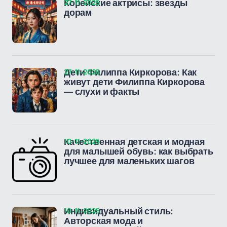
27-11-2025
Корейские актрисы: звезды
дорам
27-11-2025
Дети Филиппа Киркорова: Как
живут дети Филиппа Киркорова
— слухи и факты
10-11-2025
Качественная детская и модная
для малышей обувь: как выбрать
лучшее для маленьких шагов
10-11-2025
Индивидуальный стиль:
Авторская мода и