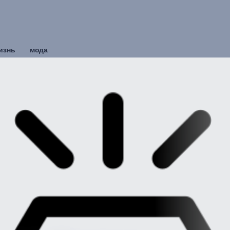
изнь
мода