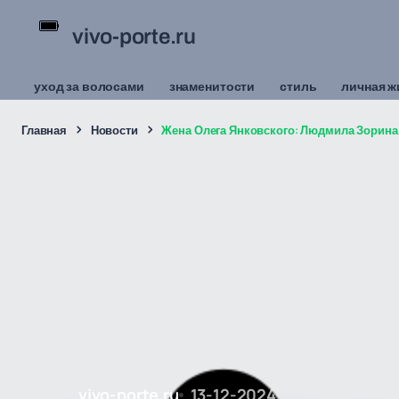
vivo-porte.ru
уход за волосами
знаменитости
стиль
личная ж
Главная
Новости
Жена Олега Янковского: Людмила Зорина
vivo-porte.ru
13-12-2024