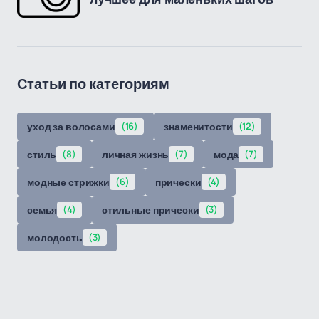
Статьи по категориям
уход за волосами
(16)
знаменитости
(12)
стиль
(8)
личная жизнь
(7)
мода
(7)
модные стрижки
(6)
прически
(4)
семья
(4)
стильные прически
(3)
молодость
(3)