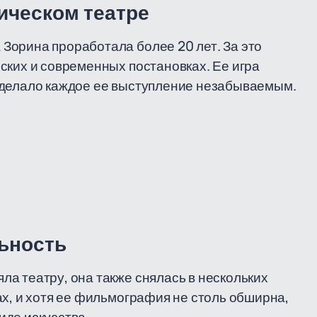
ическом театре
Зорина проработала более 20 лет. За это
ских и современных постановках. Ее игра
 делало каждое ее выступление незабываемым.
ьность
а театру, она также снялась в нескольких
ах, и хотя ее фильмография не столь обширна,