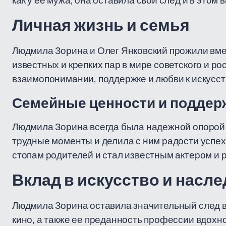
как у ее мужа, она оставила свой след и в этом 
Личная жизнь и семья
Людмила Зорина и Олег Янковский прожили вмес
известных и крепких пар в мире советского и ро
взаимопонимании, поддержке и любви к искусст
Семейные ценности и поддер
Людмила Зорина всегда была надежной опорой 
трудные моменты и делила с ним радости успеха
стопам родителей и стал известным актером и 
Вклад в искусство и насл
Людмила Зорина оставила значительный след в 
кино, а также ее преданность профессии вдохн