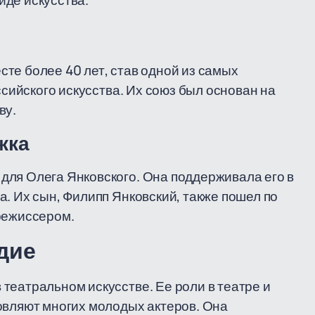
виде искусства.
те более 40 лет, став одной из самых
ссийского искусства. Их союз был основан на
ву.
жка
для Олега Янковского. Она поддерживала его в
. Их сын, Филипп Янковский, также пошел по
режиссером.
едие
театральном искусстве. Ее роли в театре и
овляют многих молодых актеров. Она