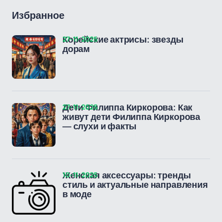
Избранное
27-11-2025
Корейские актрисы: звезды
дорам
27-11-2025
Дети Филиппа Киркорова: Как
живут дети Филиппа Киркорова
— слухи и факты
10-11-2025
Женская аксессуары: тренды
стиль и актуальные направления
в моде