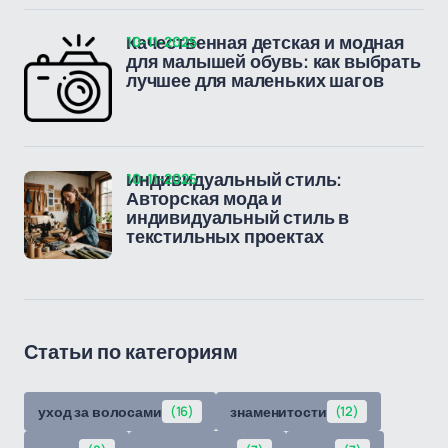
10-11-2025
Качественная детская и модная
для малышей обувь: как выбрать
лучшее для маленьких шагов
10-11-2025
Индивидуальный стиль:
Авторская мода и
индивидуальный стиль в
текстильных проектах
Статьи по категориям
уход за волосами
(16)
знаменитости
(12)