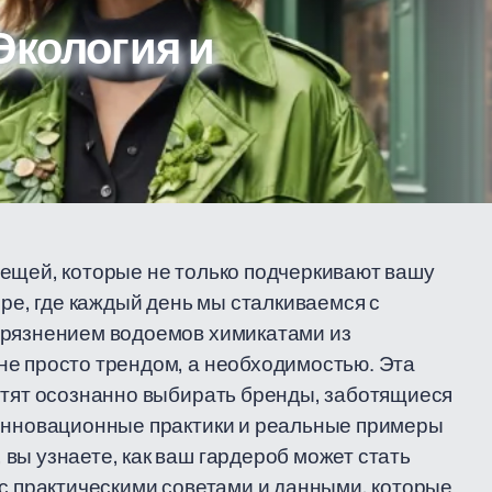
Экология и
вещей, которые не только подчеркивают вашу
ире, где каждый день мы сталкиваемся с
грязнением водоемов химикатами из
не просто трендом, а необходимостью. Эта
отят осознанно выбирать бренды, заботящиеся
 инновационные практики и реальные примеры
вы узнаете, как ваш гардероб может стать
 с практическими советами и данными, которые