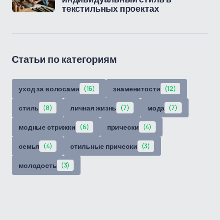
текстильных проектах
Статьи по категориям
уход за волосами
(16)
знаменитости
(12)
стиль
(8)
личная жизнь
(7)
мода
(7)
модные стрижки
(6)
прически
(4)
семья
(4)
стильные прически
(3)
молодость
(3)