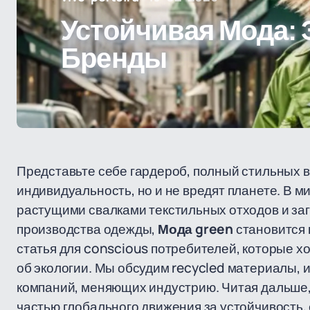
Устойчивая Мода: 
Бренды
Представьте себе гардероб, полный стильных 
индивидуальность, но и не вредят планете. В м
растущими свалками текстильных отходов и за
производства одежды,
Мода green
становится 
статья для conscious потребителей, которые х
об экологии. Мы обсудим recycled материалы,
компаний, меняющих индустрию. Читая дальше, 
частью глобального движения за устойчивость,