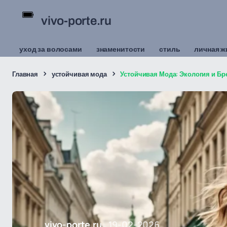
vivo-porte.ru
уход за волосами
знаменитости
стиль
личная ж
Главная
устойчивая мода
Устойчивая Мода: Экология и Б
vivo-porte.ru
19-02-2026