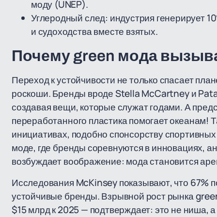
моду (UNEP).
Углеродный след: индустрия генерирует 1
и судоходства вместе взятых.
Почему green мода вызыв
Переход к устойчивости не только спасает план
роскоши. Бренды вроде Stella McCartney и Pat
создавая вещи, которые служат годами. А предс
переработанного пластика помогает океанам! Т
инициативах, подобно спонсорству спортивных
моде, где бренды соревнуются в инновациях, а
возбуждает воображение: мода становится аре
Исследования McKinsey показывают, что 67% п
устойчивые бренды. Взрывной рост рынка green
$15 млрд к 2025 — подтверждает: это не ниша, 