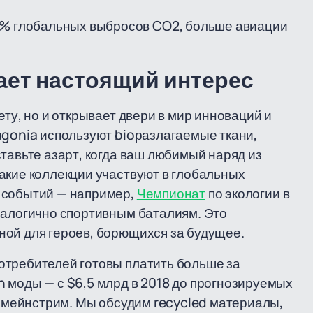
0% глобальных выбросов CO2, больше авиации
ает настоящий интерес
ету, но и открывает двери в мир инноваций и
agonia используют bioразлагаемые ткани,
тавьте азарт, когда ваш любимый наряд из
акие коллекции участвуют в глобальных
 событий — например,
Чемпионат
по экологии в
налогично спортивным баталиям. Это
ной для героев, борющихся за будущее.
отребителей готовы платить больше за
 моды — с $6,5 млрд в 2018 до прогнозируемых
а мейнстрим. Мы обсудим recycled материалы,