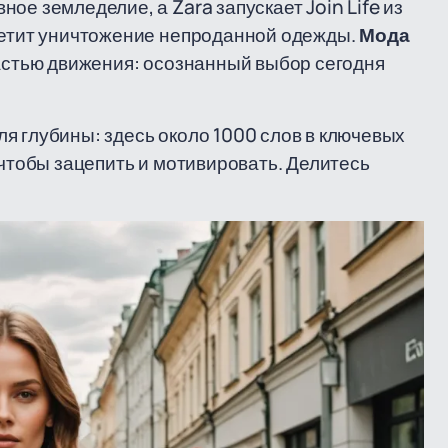
ое земледелие, а Zara запускает Join Life из
претит уничтожение непроданной одежды.
Мода
частью движения: осознанный выбор сегодня
я глубины: здесь около 1000 слов в ключевых
 чтобы зацепить и мотивировать. Делитесь