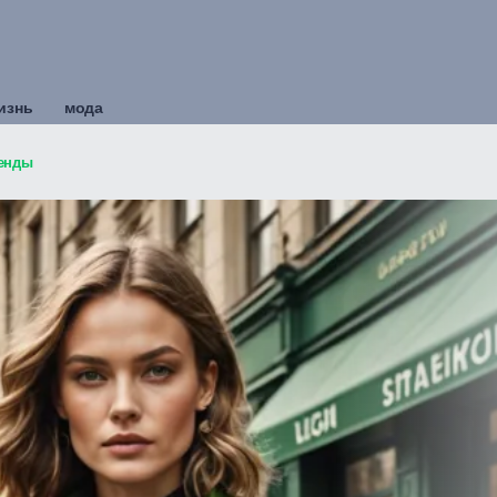
изнь
мода
ренды