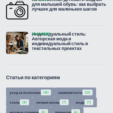
для малышей обувь: как выбрать
лучшее для маленьких шагов
10-11-2025
Индивидуальный стиль:
Авторская мода и
индивидуальный стиль в
текстильных проектах
Статьи по категориям
уход за волосами
(16)
знаменитости
(12)
стиль
(8)
личная жизнь
(7)
мода
(7)
модные стрижки
(6)
прически
(4)