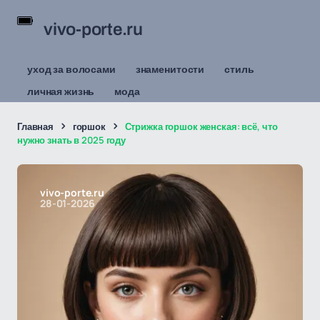
vivo-porte.ru
уход за волосами
знаменитости
стиль
личная жизнь
мода
Главная
горшок
Стрижка горшок женская: всё, что
нужно знать в 2025 году
vivo-porte.ru
28-01-2026