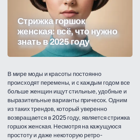
Стрижка горшок
женская: всё, что нужно
знать в 2025 году
В мире моды и красоты постоянно
происходят перемены, и с каждым годом все
больше женщин ищут стильные, удобные и
выразительные варианты причесок. Одним
из таких трендов, который уверенно
возвращается в 2025 году, является стрижка
горшок женская. Несмотря на кажущуюся
простоту и даже некоторую ретро-