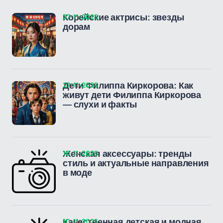
27-11-2025
Корейские актрисы: звезды
дорам
27-11-2025
Дети Филиппа Киркорова: Как
живут дети Филиппа Киркорова
— слухи и факты
10-11-2025
Женская аксессуары: тренды
стиль и актуальные направления
в моде
10-11-2025
Качественная детская и модная