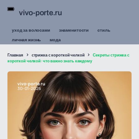
vivo-porte.ru
уход за волосами
знаменитости
стиль
личная жизнь
мода
Главная
стрижка с короткой челкой
Секреты стрижка с
короткой челкой: что важно знать каждому
vivo-porte.ru
30-01-2026