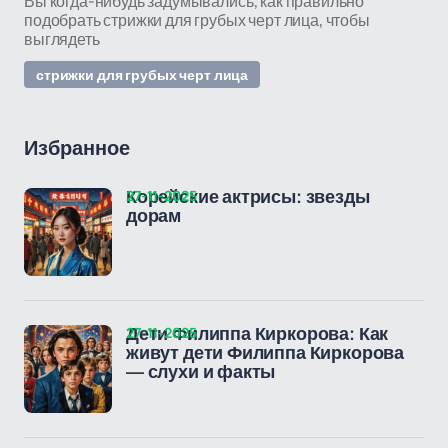
Вы когда-нибудь задумывались, как правильно
подобрать стрижки для грубых черт лица, чтобы
выглядеть
стрижки для грубых черт лица
Избранное
27-11-2025
Корейские актрисы: звезды
дорам
27-11-2025
Дети Филиппа Киркорова: Как
живут дети Филиппа Киркорова
— слухи и факты