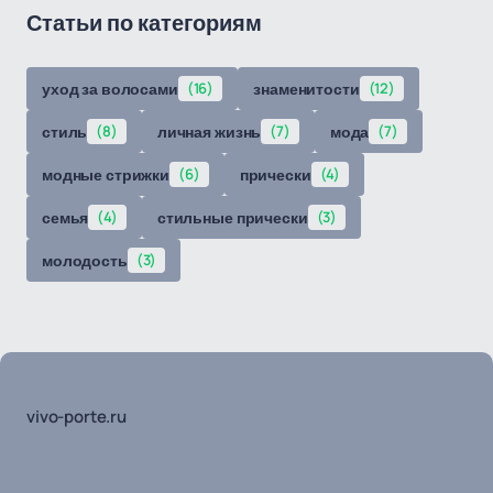
Статьи по категориям
уход за волосами
(16)
знаменитости
(12)
стиль
(8)
личная жизнь
(7)
мода
(7)
модные стрижки
(6)
прически
(4)
семья
(4)
стильные прически
(3)
молодость
(3)
vivo-porte.ru