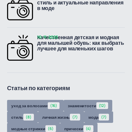
стиль и актуальные направления
в моде
10-11-2025
Качественная детская и модная
для малышей обувь: как выбрать
лучшее для маленьких шагов
Статьи по категориям
уход за волосами
(16)
знаменитости
(12)
стиль
(8)
личная жизнь
(7)
мода
(7)
модные стрижки
(6)
прически
(4)