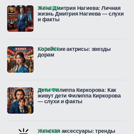
27-11-2025
Жена Дмитрия Нагиева: Личная
жизнь Дмитрия Нагиева — слухи
и факты
27-11-2025
Корейские актрисы: звезды
дорам
27-11-2025
Дети Филиппа Киркорова: Как
живут дети Филиппа Киркорова
— слухи и факты
10-11-2025
Женская аксессуары: тренды