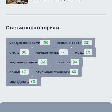
Статьи по категориям
уход за волосами
(16)
знаменитости
(12)
стиль
(8)
личная жизнь
(7)
мода
(7)
модные стрижки
(6)
прически
(4)
семья
(4)
стильные прически
(3)
молодость
(3)