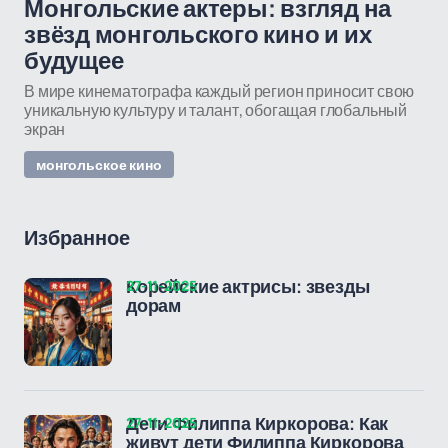
Монгольские актеры: взгляд на
звёзд монгольского кино и их
будущее
В мире кинематографа каждый регион приносит свою
уникальную культуру и талант, обогащая глобальный
экран
монгольское кино
Избранное
27-11-2025
Корейские актрисы: звезды
дорам
27-11-2025
Дети Филиппа Киркорова: Как
живут дети Филиппа Киркорова