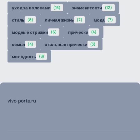
уход за волосами
(16)
знаменитости
(12)
стиль
(8)
личная жизнь
(7)
мода
(7)
модные стрижки
(6)
прически
(4)
семья
(4)
стильные прически
(3)
молодость
(3)
vivo-porte.ru