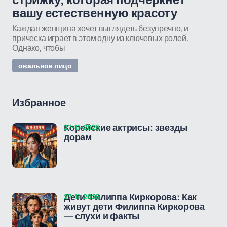
стрижку, которая подчеркнёт
вашу естественную красоту
Каждая женщина хочет выглядеть безупречно, и
прическа играет в этом одну из ключевых ролей.
Однако, чтобы
овальное лицо
Избранное
27-11-2025
Корейские актрисы: звезды
дорам
27-11-2025
Дети Филиппа Киркорова: Как
живут дети Филиппа Киркорова
— слухи и факты