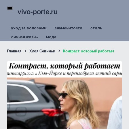
vivo-porte.ru
уход за волосами
знаменитости
стиль
личная жизнь
мода
Главная
Хлоя Севиньи
Контраст, который работает
vivo-porte.ru
29-05-2026