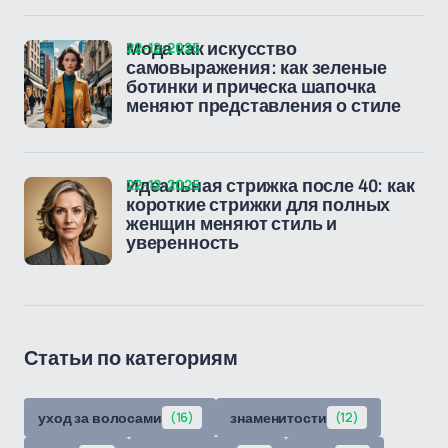
22-12-2025
Мода как искусство
самовыражения: как зеленые
ботинки и прическа шапочка
меняют представления о стиле
22-12-2025
Идеальная стрижка после 40: как
короткие стрижки для полных
женщин меняют стиль и
уверенность
Статьи по категориям
уход за волосами
(16)
знаменитости
(12)