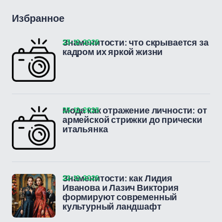
Избранное
23-12-2025
Знаменитости: что скрывается за
кадром их яркой жизни
23-12-2025
Мода как отражение личности: от
армейской стрижки до прически
итальянка
22-12-2025
Знаменитости: как Лидия
Иванова и Лазич Виктория
формируют современный
культурный ландшафт