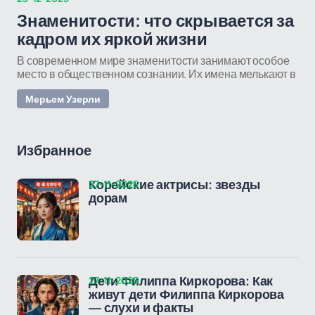
Знаменитости: что скрывается за
кадром их яркой жизни
В современном мире знаменитости занимают особое
место в общественном сознании. Их имена мелькают в
Мерьем Узерли
Избранное
27-11-2025
Корейские актрисы: звезды
дорам
27-11-2025
Дети Филиппа Киркорова: Как
живут дети Филиппа Киркорова
— слухи и факты