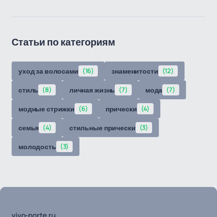
Статьи по категориям
уход за волосами
(16)
знаменитости
(12)
стиль
(8)
личная жизнь
(7)
мода
(7)
модные стрижки
(6)
прически
(4)
семья
(4)
стильные прически
(3)
молодость
(3)
vivo-porte.ru