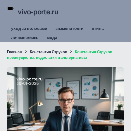
vivo-porte.ru
уход за волосами
знаменитости
стиль
личная жизнь
мода
Главная
Константин Струков
Константин Струков —
преимущества, недостатки и альтернативы
vivo-porte.ru
30-01-2026