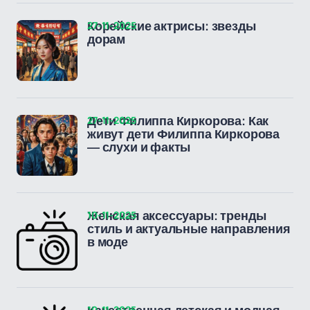
27-11-2025
Корейские актрисы: звезды
дорам
27-11-2025
Дети Филиппа Киркорова: Как
живут дети Филиппа Киркорова
— слухи и факты
10-11-2025
Женская аксессуары: тренды
стиль и актуальные направления
в моде
10-11-2025