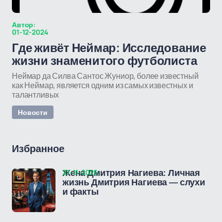
Автор:
01-12-2024
Где живёт Неймар: Исследование
жизни знаменитого футболиста
Неймар да Силва Сантос Жуниор, более известный
как Неймар, является одним из самых известных и
талантливых
Новости
Избранное
27-11-2025
Жена Дмитрия Нагиева: Личная
жизнь Дмитрия Нагиева — слухи
и факты