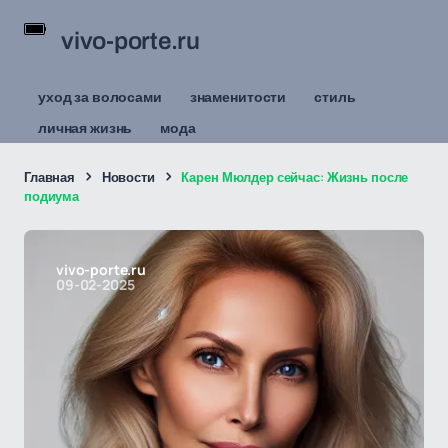
vivo-porte.ru
уход за волосами
знаменитости
стиль
личная жизнь
мода
Главная
Новости
Карен Мюлдер сейчас: Жизнь после
подиума
vivo-porte.ru
09-02-2025