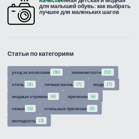
Качественная детская и модная
для малышей обувь: как выбрать
лучшее для маленьких шагов
Статьи по категориям
уход за волосами
(16)
знаменитости
(12)
стиль
(8)
личная жизнь
(7)
мода
(7)
модные стрижки
(6)
прически
(4)
семья
(4)
стильные прически
(3)
молодость
(3)