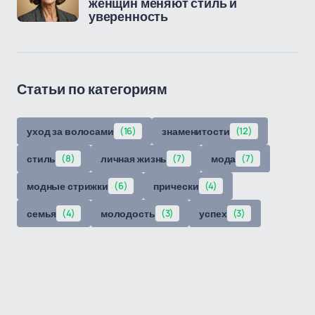
женщин меняют стиль и
уверенность
Статьи по категориям
уход за волосами
(16)
знаменитости
(12)
стиль
(8)
личная жизнь
(7)
мода
(7)
модные стрижки
(6)
прически
(4)
семья
(4)
молодость
(3)
успех
(3)