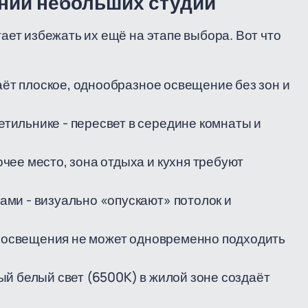
нии небольших студий
ет избежать их ещё на этапе выбора. Вот что
даёт плоское, однообразное освещение без зон и
ильнике - пересвет в середине комнаты и
ее место, зона отдыха и кухня требуют
ми - визуально «опускают» потолок и
им освещения не может одновременно подходить
й белый свет (6500K) в жилой зоне создаёт