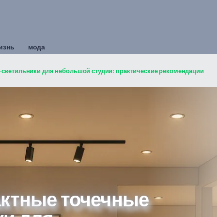
изнь
мода
-светильники для небольшой студии: практические рекомендации
актные точечные