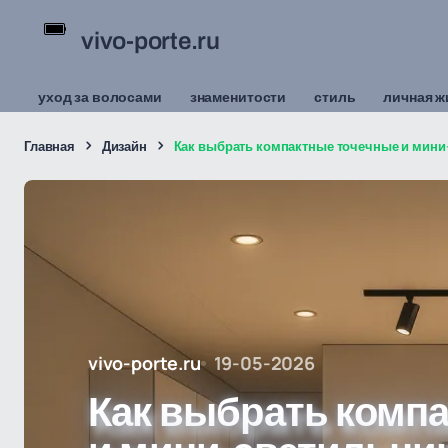
vivo-porte.ru
уход за волосами
знаменитости
стиль
личная ж
Главная
Дизайн
Как выбрать компактные точечные и мини
vivo-porte.ru
19-05-2026
Как выбрать комп