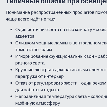
Типичные ошибки при освеще
Понимание распространённых просчётов помога
чаще всего идёт не так:
Один источник света на всю комнату - соз
акцентов
Слишком мощные лампы в центральном свет
темнота по краям
Игнорирование функциональных зон - рабоч
разного света
Крупные люстры с декоративными элемента
перегружают интерьер
Отказ от регулировки яркости - один реж
для работы и отдыха
Неправильная температура света - холодны
казённую атмосферу