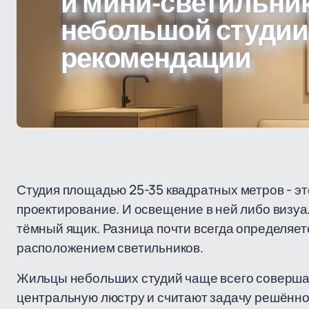
и мини-светильни
небольшой студии
рекомендации
Студия площадью 25-35 квадратных метров - это
проектирование. И освещение в ней либо визуа
тёмный ящик. Разница почти всегда определяет
расположением светильников.
Жильцы небольших студий чаще всего совершаю
центральную люстру и считают задачу решённой