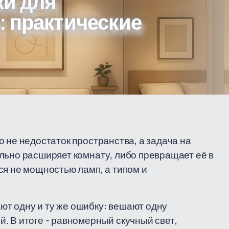
ки для
: практические
 не недостаток пространства, а задача на
льно расширяет комнату, либо превращает её в
ся не мощностью ламп, а типом и
т одну и ту же ошибку: вешают одну
. В итоге - равномерный скучный свет,