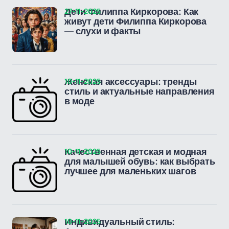
27-11-2025
Дети Филиппа Киркорова: Как
живут дети Филиппа Киркорова
— слухи и факты
10-11-2025
Женская аксессуары: тренды
стиль и актуальные направления
в моде
10-11-2025
Качественная детская и модная
для малышей обувь: как выбрать
лучшее для маленьких шагов
10-11-2025
Индивидуальный стиль: