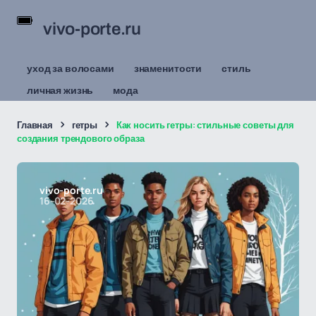
vivo-porte.ru
уход за волосами
знаменитости
стиль
личная жизнь
мода
Главная
гетры
Как носить гетры: стильные советы для
создания трендового образа
vivo-porte.ru
16-02-2026