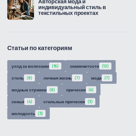
Авторская мода и
индивидуальный стиль в
текстильных проектах
Статьи по категориям
уход за волосами
(16)
знаменитости
(12)
стиль
(8)
личная жизнь
(7)
мода
(7)
модные стрижки
(6)
прически
(4)
семья
(4)
стильные прически
(3)
молодость
(3)