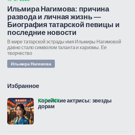
Ильмира Нагимова: причина
развода и личная жизнь —
Биография татарской певицы и
последние новости
В мире татарской эстрады имя Ильмиры Нагимовой
давно стало символом таланта и харизмы. Ее
творчество
Ильмира Нагимова
Избранное
27-11-2025
Корейские актрисы: звезды
дорам