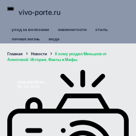
vivo-porte.ru
уход за волосами
знаменитости
стиль
личная жизнь
мода
Главная
Новости
К кому уходил Меньшов от
Алентовой: История, Факты и Мифы
vivo-porte.ru
26-12-2024