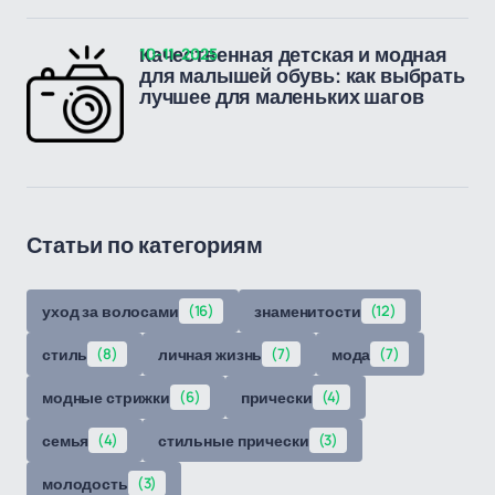
10-11-2025
Качественная детская и модная
для малышей обувь: как выбрать
лучшее для маленьких шагов
Статьи по категориям
уход за волосами
(16)
знаменитости
(12)
стиль
(8)
личная жизнь
(7)
мода
(7)
модные стрижки
(6)
прически
(4)
семья
(4)
стильные прически
(3)
молодость
(3)