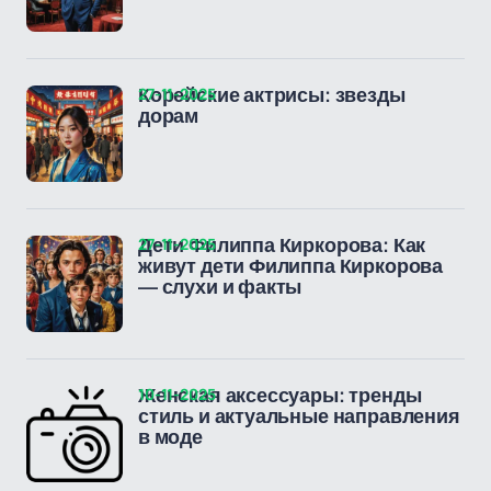
27-11-2025
Корейские актрисы: звезды
дорам
27-11-2025
Дети Филиппа Киркорова: Как
живут дети Филиппа Киркорова
— слухи и факты
10-11-2025
Женская аксессуары: тренды
стиль и актуальные направления
в моде