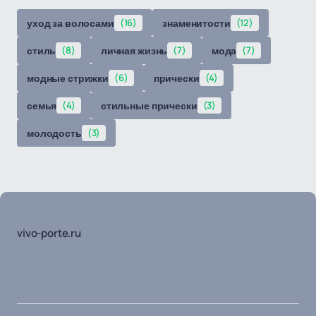
уход за волосами
(16)
знаменитости
(12)
стиль
(8)
личная жизнь
(7)
мода
(7)
модные стрижки
(6)
прически
(4)
семья
(4)
стильные прически
(3)
молодость
(3)
vivo-porte.ru