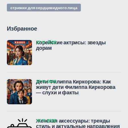
стрижки для сердцевидного лица
Избранное
27-11-2025
Корейские актрисы: звезды
дорам
27-11-2025
Дети Филиппа Киркорова: Как
живут дети Филиппа Киркорова
— слухи и факты
10-11-2025
Женская аксессуары: тренды
стиль и актуальные направления