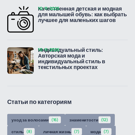
10-11-2025
Качественная детская и модная
для малышей обувь: как выбрать
лучшее для маленьких шагов
10-11-2025
Индивидуальный стиль:
Авторская мода и
индивидуальный стиль в
текстильных проектах
Статьи по категориям
уход за волосами
(16)
знаменитости
(12)
стиль
(8)
личная жизнь
(7)
мода
(7)