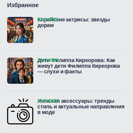
Избранное
27-11-2025
Корейские актрисы: звезды
дорам
27-11-2025
Дети Филиппа Киркорова: Как
живут дети Филиппа Киркорова
— слухи и факты
10-11-2025
Женская аксессуары: тренды
стиль и актуальные направления
в моде