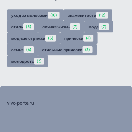
уход за волосами
(16)
знаменитости
(12)
стиль
(8)
личная жизнь
(7)
мода
(7)
модные стрижки
(6)
прически
(4)
семья
(4)
стильные прически
(3)
молодость
(3)
vivo-porte.ru