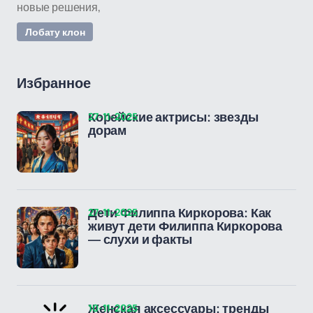
новые решения,
Лобату клон
Избранное
27-11-2025
Корейские актрисы: звезды
дорам
27-11-2025
Дети Филиппа Киркорова: Как
живут дети Филиппа Киркорова
— слухи и факты
10-11-2025
Женская аксессуары: тренды