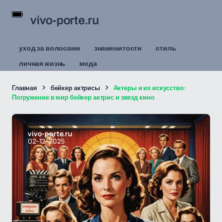
vivo-porte.ru
уход за волосами
знаменитости
стиль
личная жизнь
мода
Главная
бейкер актрисы
Актеры и их искусство:
Погружение в мир бейкер актрис и звезд кино
vivo-porte.ru
02-12-2025