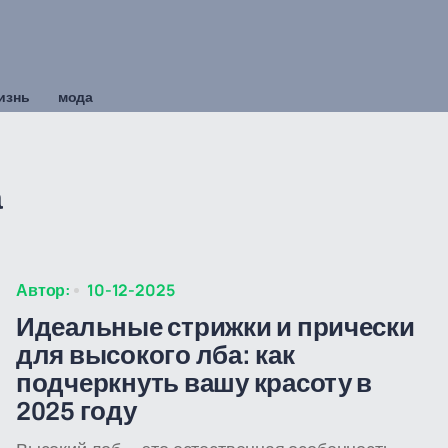
изнь
мода
а
Автор:
10-12-2025
Идеальные стрижки и прически
для высокого лба: как
подчеркнуть вашу красоту в
2025 году