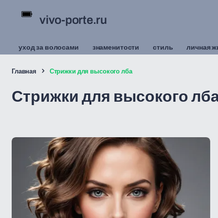
vivo-porte.ru
уход за волосами
знаменитости
стиль
личная ж
Главная
Стрижки для высокого лба
Стрижки для высокого лб