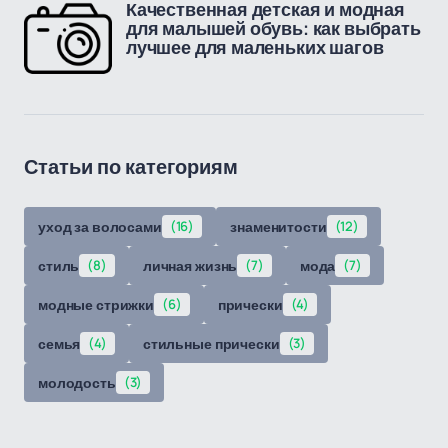
Качественная детская и модная
для малышей обувь: как выбрать
лучшее для маленьких шагов
Статьи по категориям
уход за волосами
(16)
знаменитости
(12)
стиль
(8)
личная жизнь
(7)
мода
(7)
модные стрижки
(6)
прически
(4)
семья
(4)
стильные прически
(3)
молодость
(3)