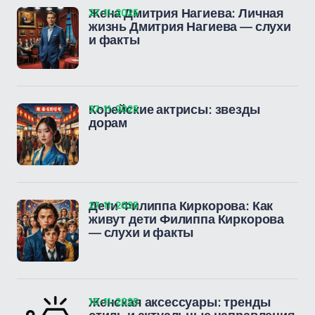
27-11-2025
Жена Дмитрия Нагиева: Личная
жизнь Дмитрия Нагиева — слухи
и факты
27-11-2025
Корейские актрисы: звезды
дорам
27-11-2025
Дети Филиппа Киркорова: Как
живут дети Филиппа Киркорова
— слухи и факты
10-11-2025
Женская аксессуары: тренды