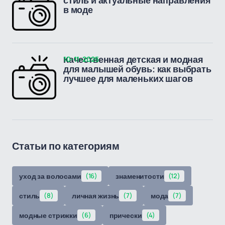
стиль и актуальные направления
в моде
10-11-2025
Качественная детская и модная
для малышей обувь: как выбрать
лучшее для маленьких шагов
Статьи по категориям
уход за волосами
(16)
знаменитости
(12)
стиль
(8)
личная жизнь
(7)
мода
(7)
модные стрижки
(6)
прически
(4)