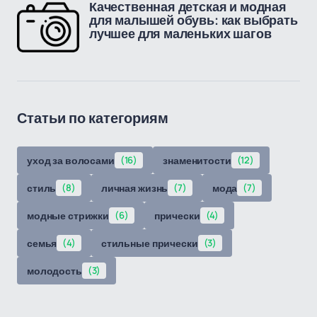
Качественная детская и модная
для малышей обувь: как выбрать
лучшее для маленьких шагов
Статьи по категориям
уход за волосами
(16)
знаменитости
(12)
стиль
(8)
личная жизнь
(7)
мода
(7)
модные стрижки
(6)
прически
(4)
семья
(4)
стильные прически
(3)
молодость
(3)