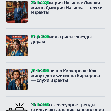
27-11-2025
Жена Дмитрия Нагиева: Личная
жизнь Дмитрия Нагиева — слухи
и факты
27-11-2025
Корейские актрисы: звезды
дорам
27-11-2025
Дети Филиппа Киркорова: Как
живут дети Филиппа Киркорова
— слухи и факты
10-11-2025
Женская аксессуары: тренды
стиль и актуальные направления