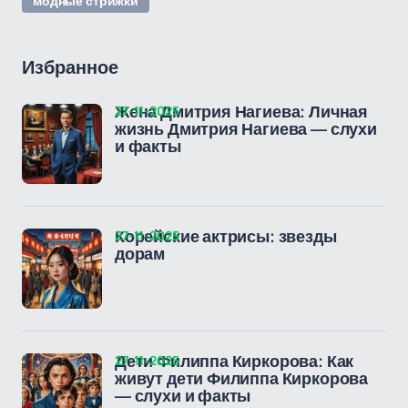
модные стрижки
Избранное
27-11-2025
Жена Дмитрия Нагиева: Личная
жизнь Дмитрия Нагиева — слухи
и факты
27-11-2025
Корейские актрисы: звезды
дорам
27-11-2025
Дети Филиппа Киркорова: Как
живут дети Филиппа Киркорова
— слухи и факты