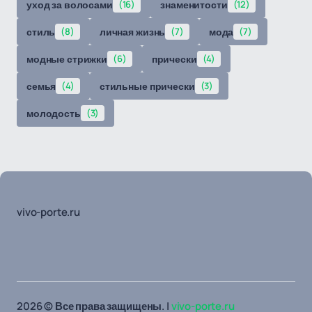
уход за волосами
(16)
знаменитости
(12)
стиль
(8)
личная жизнь
(7)
мода
(7)
модные стрижки
(6)
прически
(4)
семья
(4)
стильные прически
(3)
молодость
(3)
vivo-porte.ru
2026 © Все права защищены. |
vivo-porte.ru