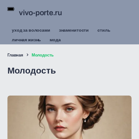
vivo-porte.ru
уход за волосами
знаменитости
стиль
личная жизнь
мода
Главная
Молодость
Молодость